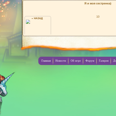
Я и моя сестренка)
10
« НАЗАД
KPACTU
Главная
Новости
Об игре
Форум
Галерея
Д