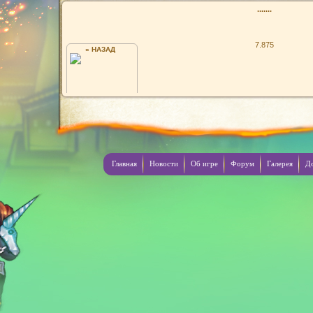
.......
7.875
« НАЗАД
НЕТ ЗАДАЧ НЕВЫПОЛНИМЫХ !
Главная
Новости
Об игре
Форум
Галерея
Д