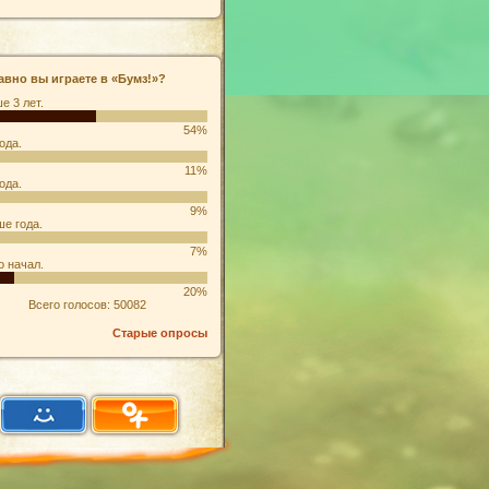
авно вы играете в «Бумз!»?
е 3 лет.
54%
ода.
11%
ода.
9%
е года.
7%
о начал.
20%
Всего голосов: 50082
Старые опросы