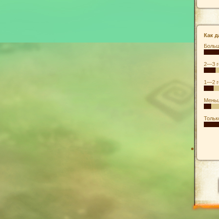
Как д
Больш
2—3 г
1—2 г
Меньш
Тольк