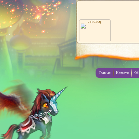
« НАЗАД
В ИГРЕ NASTJA91))
Главная
Новости
Об