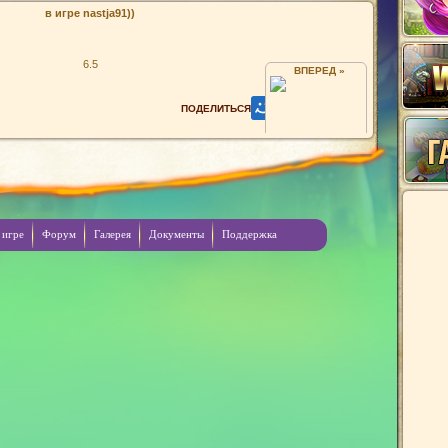
в игре nastja91))
6.5
ВПЕРЕД »
ВИДЕТЕ МОЁ СЕРДЦЕ НАСТАЯЩИЕ
 игре
Форум
Галерея
Документы
Поддержка