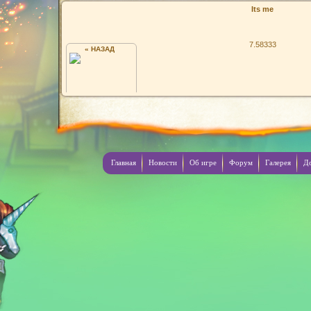
Its me
7.58333
« НАЗАД
;)
Главная
Новости
Об игре
Форум
Галерея
Д