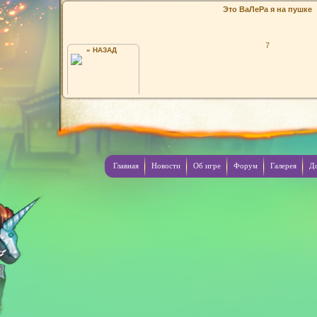
Это ВаЛеРа я на пушке
7
« НАЗАД
ANNA
Главная
Новости
Об игре
Форум
Галерея
Д