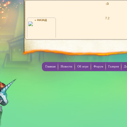
:3
7.2
« НАЗАД
Я СЛЕВА :D
Главная
Новости
Об игре
Форум
Галерея
Д