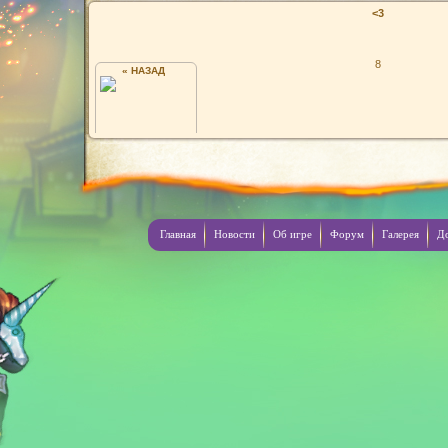
<3
8
« НАЗАД
ЭТО ♥ВАЛЕРА♥ Я НА ПУШКЕ:)
Главная
Новости
Об игре
Форум
Галерея
Д