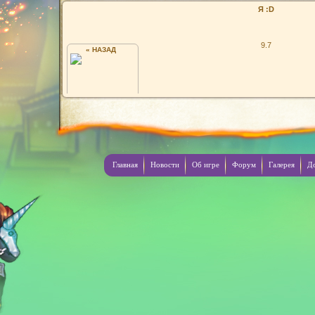
Я :D
9.7
« НАЗАД
MALLYNKA
Главная
Новости
Об игре
Форум
Галерея
Д