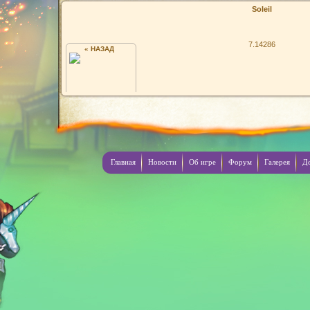
Soleil
7.14286
« НАЗАД
-
Главная
Новости
Об игре
Форум
Галерея
Д