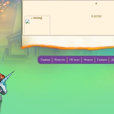
я
8.30769
« НАЗАД
LENKOO (ДИНАМИТ)
Главная
Новости
Об игре
Форум
Галерея
Д