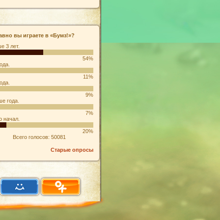
авно вы играете в «Бумз!»?
е 3 лет.
54%
ода.
11%
ода.
9%
е года.
7%
о начал.
20%
Всего голосов: 50081
Старые опросы