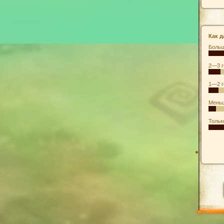
Как д
Больш
2—3 г
1—2 г
Меньш
Тольк