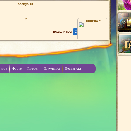
asenya 18+
6
ВПЕРЕД »
YНЕ СМОТРИТЕ НА НИК
 игре
Форум
Галерея
Документы
Поддержка