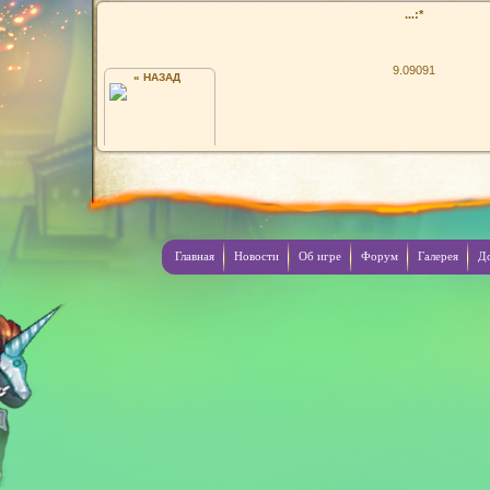
...:*
9.09091
« НАЗАД
LOL ЭТО Я
Главная
Новости
Об игре
Форум
Галерея
Д