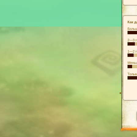
Как д
Больш
2—3 г
1—2 г
Меньш
Тольк