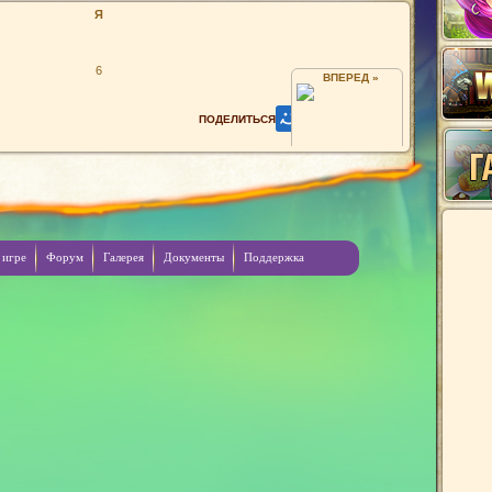
Я
6
ВПЕРЕД »
СNEGINKA
 игре
Форум
Галерея
Документы
Поддержка