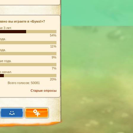
авно вы играете в «Бумз!»?
е 3 лет.
54%
ода.
11%
ода.
9%
е года.
7%
о начал.
20%
Всего голосов: 50081
Старые опросы