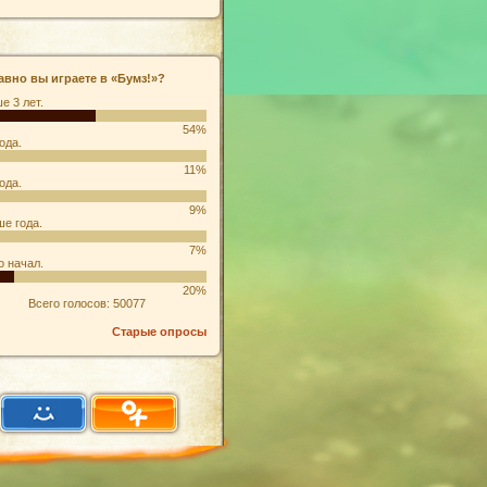
авно вы играете в «Бумз!»?
е 3 лет.
54%
ода.
11%
ода.
9%
е года.
7%
о начал.
20%
Всего голосов: 50077
Старые опросы