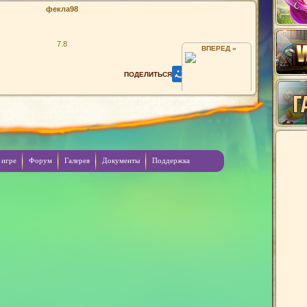
фекла98
7.8
ВПЕРЕД »
Я
 игре
Форум
Галерея
Документы
Поддержка