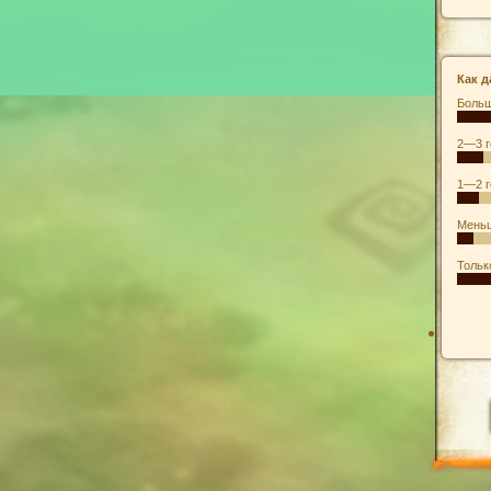
Как д
Больш
2—3 г
1—2 г
Меньш
Тольк