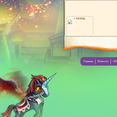
« НАЗАД
ФЕКЛА98
Главная
Новости
Об