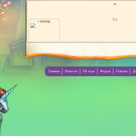
я
5.5
« НАЗАД
МОРТЭ
Главная
Новости
Об игре
Форум
Галерея
Д