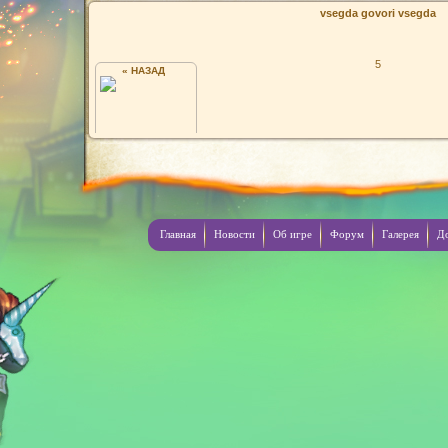
vsegda govori vsegda
5
« НАЗАД
ПРИЗРАК1996
Главная
Новости
Об игре
Форум
Галерея
Д