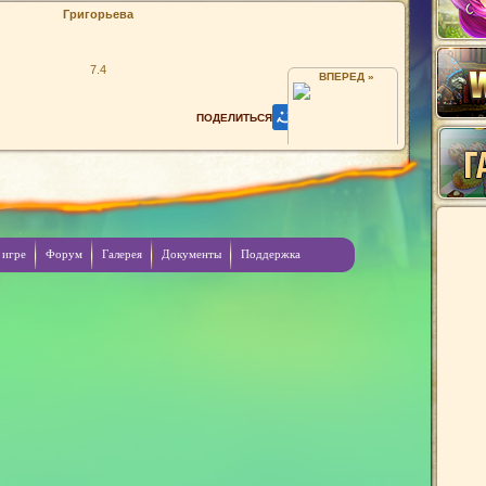
Григорьева
7.4
ВПЕРЕД »
ЯСЕРЁГА
 игре
Форум
Галерея
Документы
Поддержка