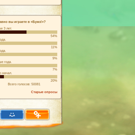
авно вы играете в «Бумз!»?
е 3 лет.
54%
ода.
11%
ода.
9%
е года.
7%
о начал.
20%
Всего голосов: 50081
Старые опросы