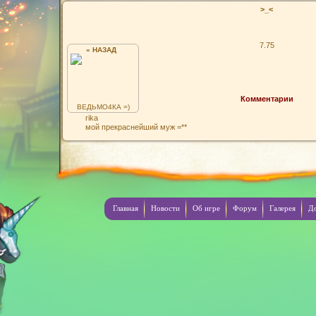
>_<
7.75
« НАЗАД
Комментарии
ВЕДЬМО4КА =)
rika
мой прекраснейший муж =**
Главная
Новости
Об игре
Форум
Галерея
Д