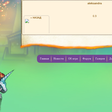
aleksandra
6.9
« НАЗАД
Я
Главная
Новости
Об игре
Форум
Галерея
Д