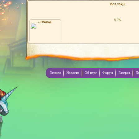
Вот так))
5.75
« НАЗАД
=)
Главная
Новости
Об игре
Форум
Галерея
Д