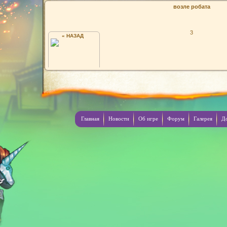
возле робата
3
« НАЗАД
...
Главная
Новости
Об игре
Форум
Галерея
Д