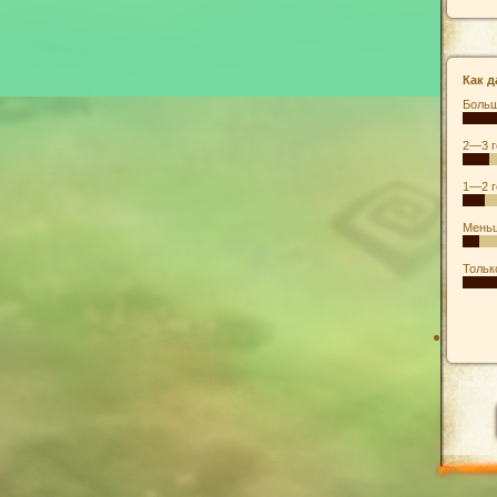
Как д
Больш
2—3 г
1—2 г
Меньш
Тольк