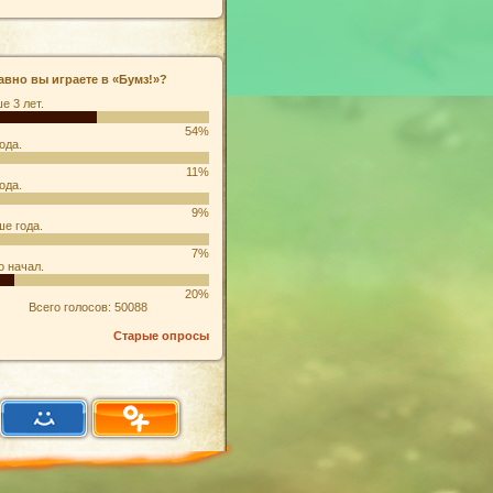
авно вы играете в «Бумз!»?
е 3 лет.
54%
ода.
11%
ода.
9%
е года.
7%
о начал.
20%
Всего голосов: 50088
Старые опросы