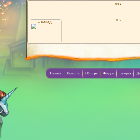
♥♥♥
8.5
« НАЗАД
AKABLACK
Главная
Новости
Об игре
Форум
Галерея
Д