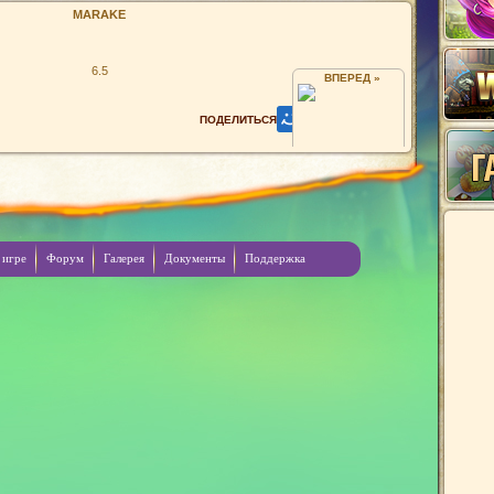
MARAKE
6.5
ВПЕРЕД »
BULDOG
 игре
Форум
Галерея
Документы
Поддержка