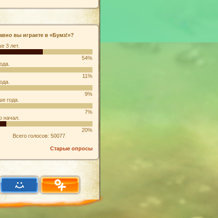
авно вы играете в «Бумз!»?
е 3 лет.
54%
ода.
11%
ода.
9%
е года.
7%
о начал.
20%
Всего голосов: 50077
Старые опросы