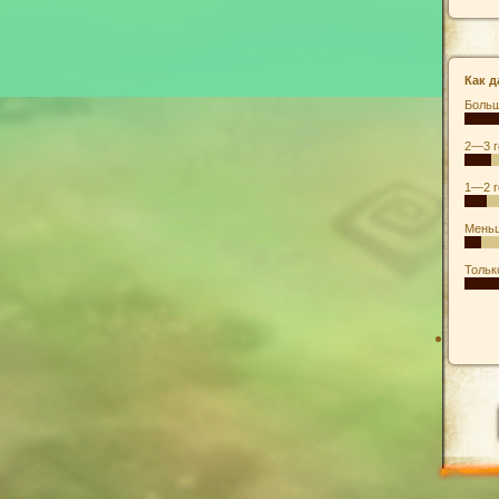
Как д
Больш
2—3 г
1—2 г
Меньш
Тольк