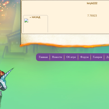
leryk222
7.76923
« НАЗАД
СЕРГЕЙ
Главная
Новости
Об игре
Форум
Галерея
Д