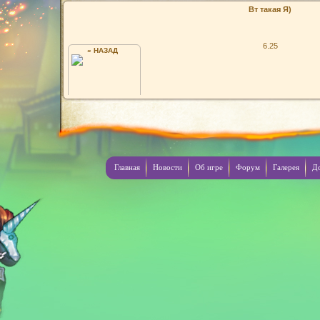
Вт такая Я)
6.25
« НАЗАД
.
Главная
Новости
Об игре
Форум
Галерея
Д