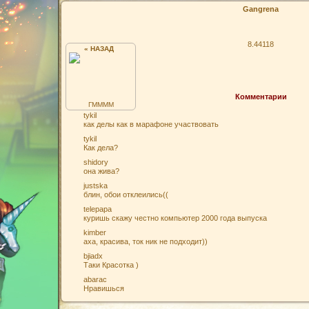
Gangrena
8.44118
« НАЗАД
Комментарии
ГММММ
tykil
как делы как в марафоне участвовать
tykil
Как дела?
shidory
она жива?
justska
блин, обои отклеились((
telepapa
куришь скажу честно компьютер 2000 года выпуска
kimber
аха, красива, ток ник не подходит))
bjiadx
Таки Красотка )
abarac
Нравишься