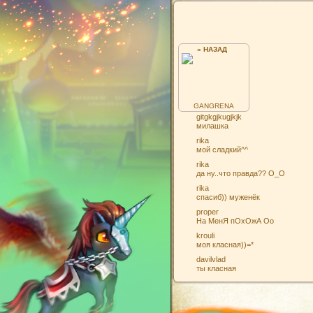
« НАЗАД
GANGRENA
gitgkgjkugjkjk
милашка
rika
мой сладкий^^
rika
да ну..что правда?? О_О
rika
спасиб)) муженёк
proper
На МенЯ пОхОжА Оо
krouli
моя класная))=*
davilvlad
ты класная