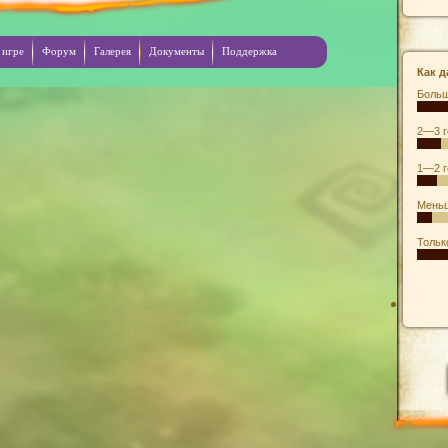
 игре
Форум
Галерея
Документы
Поддержка
Как д
Больш
2—3 г
1—2 г
Меньш
Тольк