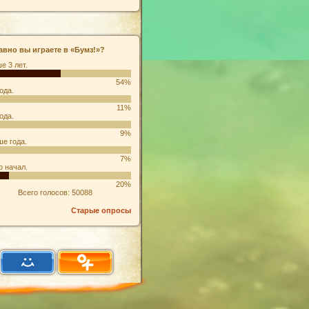
авно вы играете в «Бумз!»?
е 3 лет.
54%
ода.
11%
ода.
9%
е года.
7%
о начал.
20%
Всего голосов: 50088
Старые опросы