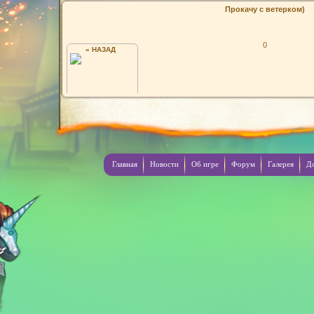
Прокачу с ветерком)
0
« НАЗАД
)
Главная
Новости
Об игре
Форум
Галерея
Д