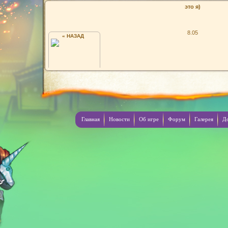
это я)
8.05
« НАЗАД
Я. НИК В ИГРЕ JCASR
Главная
Новости
Об игре
Форум
Галерея
Д