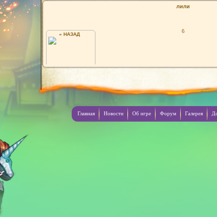
лили
6
« НАЗАД
ЫТЬ
Главная
Новости
Об игре
Форум
Галерея
Д