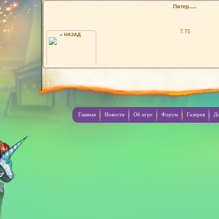
Питер.....
7.75
« НАЗАД
22 YRVIN
Главная
Новости
Об игре
Форум
Галерея
Д