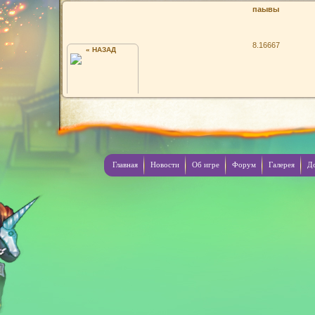
паывы
8.16667
« НАЗАД
Я
Главная
Новости
Об игре
Форум
Галерея
Д