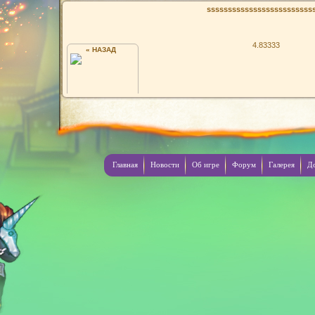
sssssssssssssssssssssssss
4.83333
« НАЗАД
:КЛУБ:
Главная
Новости
Об игре
Форум
Галерея
Д