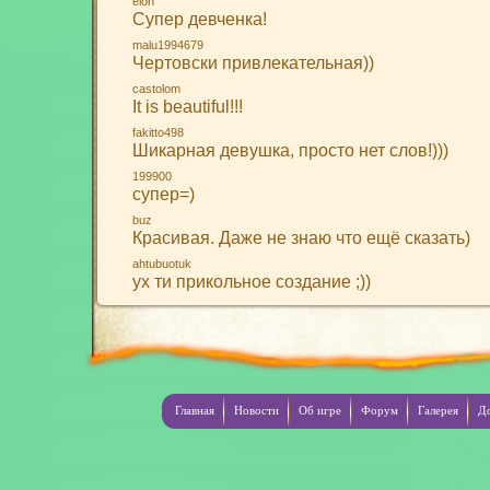
elon
Супер девченка!
malu1994679
Чертовски привлекательная))
castolom
It is beautiful!!!
fakitto498
Шикарная девушка, просто нет слов!)))
199900
супер=)
buz
Красивая. Даже не знаю что ещё сказать)
ahtubuotuk
ух ти прикольное создание ;))
Главная
Новости
Об игре
Форум
Галерея
Д