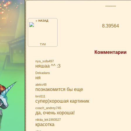
.........
« НАЗАД
8.39564
ТУМ
Комментарии
nya_sofa497
няшаа ^^ :3
Dekadans
ня
aleks48
познакомится бы еще
lord111
супер)хорошая картиник
coach_andrey745
да, очень хороша!
nikita_lek1993527
красотка