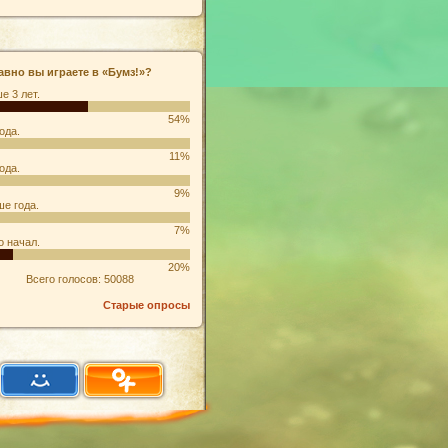
авно вы играете в «Бумз!»?
е 3 лет.
54%
ода.
11%
ода.
9%
е года.
7%
о начал.
20%
Всего голосов: 50088
Старые опросы