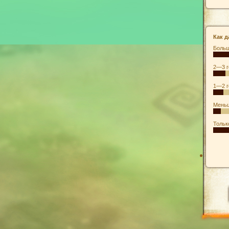
Как д
Больш
2—3 г
1—2 г
Меньш
Тольк