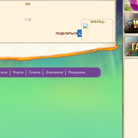
RS
7.75
ВПЕРЕД »
IA
 игре
Форум
Галерея
Документы
Поддержка