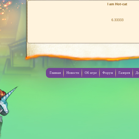
I am Hot-cat
6.33333
Главная
Новости
Об игре
Форум
Галерея
Д