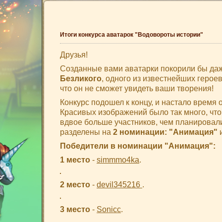
Итоги конкурса аватарок "Водовороты истории"
Друзья!
Созданные вами аватарки покорили бы да
Безликого
, одного из известнейших герое
что он не сможет увидеть ваши творения!
Конкурс подошел к концу, и настало время 
Красивых изображений было так много, чт
вдвое больше участников, чем планировал
разделены на
2 номинации: "Анимация"
Победители в номинации "Анимация":
1 место
-
simmmo4ka
.
2 место
-
devil345216
.
3 место
-
Sonicc
.