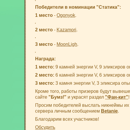
Победители в номинации "Статика":
1 место
-
Ogonyok
.
2 место
-
Kazamori
.
3 место
-
MoonLigh
.
Награда:
1 место:
9 камней энергии V, 9 эликсиров о
2 место:
6 камней энергии V, 6 эликсиров о
3 место:
3 камня энергии V, 3 эликсира опы
Кроме того, работы призеров будут выве
сайте
"Бумз!"
и украсят раздел
"Фан-кит"
!
Просим победителей выслать никнеймы их
сервера личным сообщением
Betanie
.
Благодарим всех участников!
Обсудить