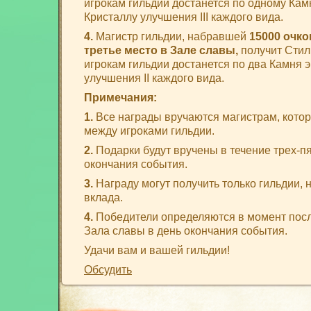
игрокам гильдии достанется по одному Камн
Кристаллу улучшения III каждого вида.
4.
Магистр гильдии, набравшей
15000 очко
третье место в Зале славы,
получит Стил
игрокам гильдии достанется по два Камня э
улучшения II каждого вида.
Примечания:
1.
Все награды вручаются магистрам, кото
между игроками гильдии.
2.
Подарки будут вручены в течение трех-п
окончания события.
3.
Награду могут получить только гильдии,
вклада.
4.
Победители определяются в момент пос
Зала славы в день окончания события.
Удачи вам и вашей гильдии!
Обсудить