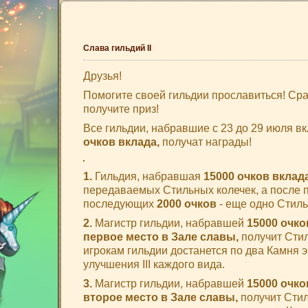
Слава гильдий II
Друзья!
Помогите своей гильдии прославиться! Сраз
получите приз!
Все гильдии, набравшие с 23 до 29 июля 
очков вклада,
получат награды!
1.
Гильдия, набравшая
15000 очков вклада
передаваемых Стильных колечек, а после 
последующих
2000 очков
- еще одно Стиль
2.
Магистр гильдии, набравшей
15000 очко
первое место в Зале славы,
получит Стил
игрокам гильдии достанется по два Камня эн
улучшения III каждого вида.
3.
Магистр гильдии, набравшей
15000 очко
второе место в Зале славы,
получит Стил