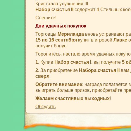
Кристалла улучшения III.
Набор счастья II
содержит 4 Стильных колеч
Спешите!
Дни удачных покупок
Торговцы
Мериланда
вновь устраивают ра
15 по 16 сентября
купит в игровой
Лавке
о
получит бонус.
Торопитесь, настало время удачных покупо
1
. Купив
Набор счастья I
, вы получите
5 о
2
. За приобретение
Набора счастья II
вам 
сверл
.
Обратите внимание
: награда полагается 
выиграть больше призов, приобретайте пре
Желаем счастливых выходных
!
Обсудить