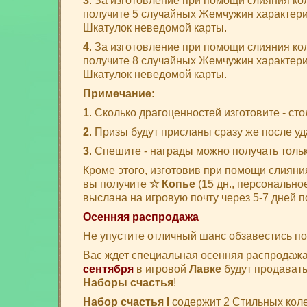
3
. За изготовление при помощи слияния ко
получите 5 случайных Жемчужин характеристи
Шкатулок неведомой карты.
4
. За изготовление при помощи слияния ко
получите 8 случайных Жемчужин характеристи
Шкатулок неведомой карты.
Примечание:
1
. Сколько драгоценностей изготовите - сто
2
. Призы будут присланы сразу же после уд
3
. Спешите - награды можно получать толь
Кроме этого, изготовив при помощи слиян
вы получите
☆ Копье
(15 дн., персональное
выслана на игровую почту через 5-7 дней 
Осенняя распродажа
Не упустите отличный шанс обзавестись по
Вас ждет специальная осенняя распродаж
сентября
в игровой
Лавке
будут продават
Наборы счастья
!
Набор счастья I
содержит 2 Стильных колечк