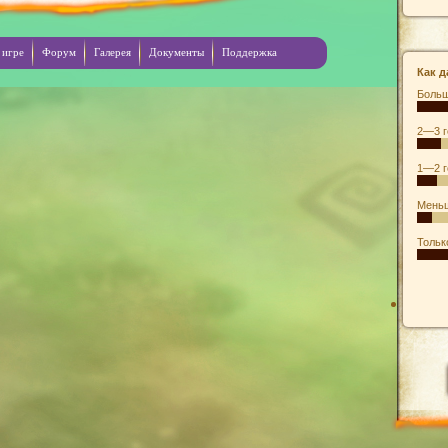
 игре
Форум
Галерея
Документы
Поддержка
Как д
Больш
2—3 г
1—2 г
Меньш
Тольк