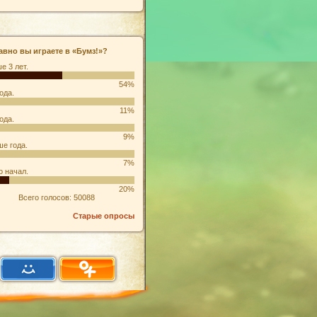
авно вы играете в «Бумз!»?
е 3 лет.
54%
ода.
11%
ода.
9%
е года.
7%
о начал.
20%
Всего голосов: 50088
Старые опросы