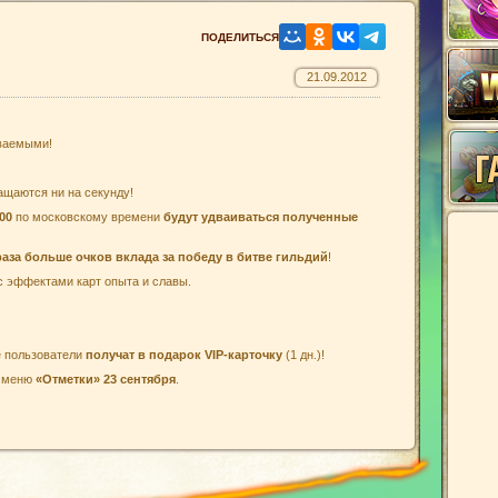
21.09.2012
ваемыми!
ащаются ни на секунду!
:00
по московскому времени
будут удваиваться полученные
раза больше очков вклада за победу в битве гильдий
!
 эффектами карт опыта и славы.
е пользователи
получат в подарок
VIP-карточку
(1 дн.)!
в меню
«Отметки»
23 сентября
.