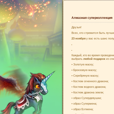
Алмазная суперколлекция
Друзья!
Всех, кто стремится быть лучш
23 ноября
у вас есть шанс полу
Каждый, кто во время проведен
выбрать
любой подарок
из спи
• Золотую маску;
• Бронзовую маску;
• Серебряную маску;
• Костюм огненного дракона;
• Костюм водного дракона;
• Костюм дракона земли;
• образ Супердевушки;
• образ Супермена;
• образ Бэтмена;