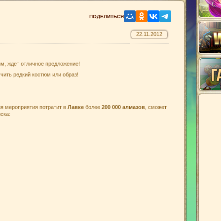
22.11.2012
им, ждет отличное предложение!
чить редкий костюм или образ!
ия мероприятия потратит в
Лавке
более
200 000 алмазов
, сможет
ска: