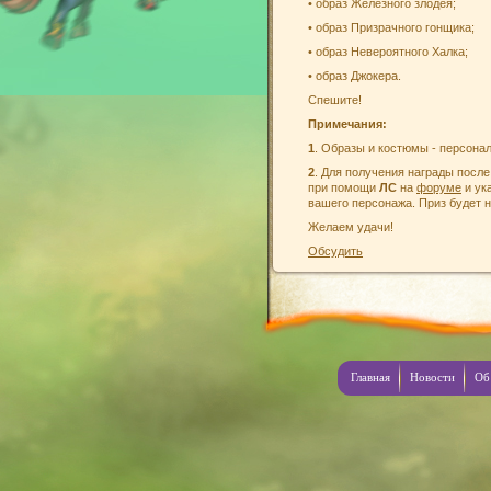
• образ Железного злодея;
• образ Призрачного гонщика;
• образ Невероятного Халка;
• образ Джокера.
Спешите!
Примечания:
1
. Образы и костюмы - персонал
2
. Для получения награды посл
при помощи
ЛС
на
форуме
и ук
вашего персонажа. Приз будет 
Желаем удачи!
Обсудить
Главная
Новости
Об