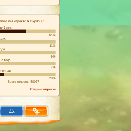
авно вы играете в «Бумз!»?
е 3 лет.
54%
ода.
11%
ода.
9%
е года.
7%
о начал.
20%
Всего голосов: 50077
Старые опросы