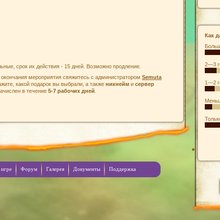
Как д
Больш
2—3 г
ьные, срок их действия - 15 дней. Возможно продление.
е окончания мероприятия свяжитесь с администратором
Semuta
1—2 г
ажите, какой подарок вы выбрали, а также
никнейм
и
сервер
начислен в течение
5-7 рабочих дней
.
Меньш
Тольк
 игре
Форум
Галерея
Документы
Поддержка