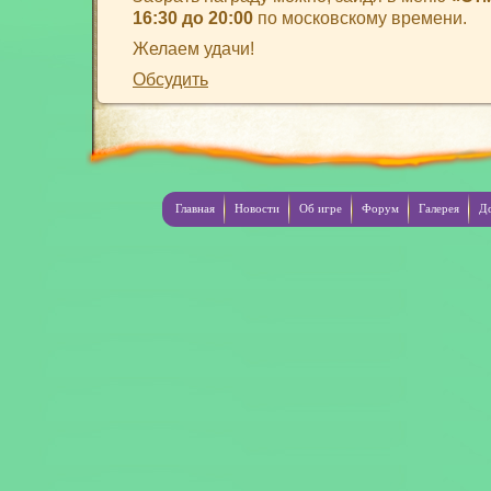
16:30 до 20:00
по московскому времени.
Желаем удачи!
Обсудить
Главная
Новости
Об игре
Форум
Галерея
Д