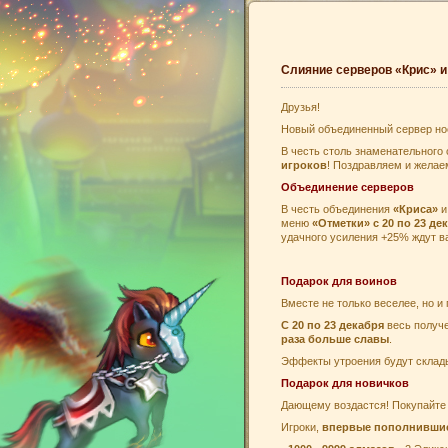
Слияние серверов «Крис» и
Друзья!
Новый объединенный сервер но
В честь столь знаменательного
игроков
! Поздравляем и желае
Объединение серверов
В честь объединения
«Криса»
меню
«Отметки» с 20 по 23 де
удачного усиления +25% ждут в
Подарок для воинов
Вместе не только веселее, но и
С 20 по 23 декабря
весь получ
раза больше славы
.
Эффекты утроения будут склад
Подарок для новичков
Дающему воздастся! Покупайт
Игроки,
впервые пополнивши