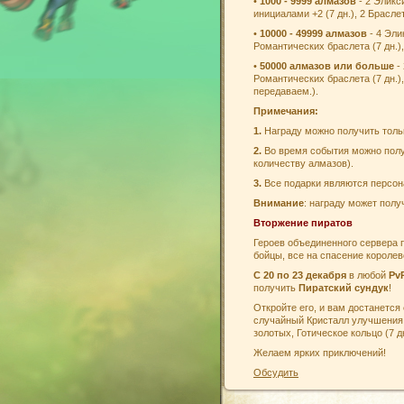
•
1000 - 9999 алмазов
- 2 Эликс
инициалами +2 (7 дн.), 2 Браслет
•
10000 - 49999 алмазов
- 4 Эли
Романтических браслета (7 дн.),
•
50000 алмазов или больше
- 
Романтических браслета (7 дн.),
передаваем.).
Примечания:
1.
Награду можно получить толь
2.
Во время события можно полу
количеству алмазов).
3.
Все подарки являются персо
Внимание
: награду может полу
Вторжение пиратов
Героев объединенного сервера 
бойцы, все на спасение короле
С 20 по 23 декабря
в любой
Pv
получить
Пиратский сундук
!
Откройте его, и вам достанется
случайный Кристалл улучшения I
золотых, Готическое кольцо (7 дн
Желаем ярких приключений!
Обсудить