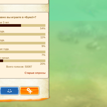
авно вы играете в «Бумз!»?
е 3 лет.
54%
ода.
11%
ода.
9%
е года.
7%
о начал.
20%
Всего голосов: 50087
Старые опросы