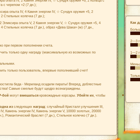
ира опыта IV, 2 Камня энергии IV, ☆ Сундук оружия +5, 2 Кольца с
а с черепом +2 (7 дн.);
ксира опыта IV, 4 Камня энергии IV, ☆ Сундук оружия +5, 2
 2 Стильных колечка (7 дн.);
Как д
2 Эликсира опыта V, 2 Камня энергии V, ☆ Сундук оружия +5, 4
 4 Стильных колечка (7 дн.), образ «Дева Шака» (м) (7 дн.,
Больш
2—3 г
ко при первом пополнении счета.
чить только одну награду (максимальную из возможных по
1—2 г
нальными.
Меньш
чить только пользователь, впервые пополнивший счет!
Тольк
постигла беда - Мериланд осадили пираты! Вперед, доблестные
вства! Самые смелые будут щедро вознаграждены.
P-бой
могут
вмешаться
кровожадные корсары.
Убейте их
, чтобы
одна из
следующих
наград
: случайный Кристалл улучшения III,
V, Камень энергии IV, Камень энергии V, 10000 золотых, 20000
.), Романтический браслет (7 дн.), Стильное колечко (7 дн.).