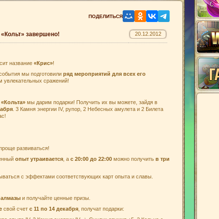
 «Кольт» завершено!
20.12.2012
сит название
«Крис»
!
 события мы подготовили
ряд мероприятий для всех его
м увлекательных сражений!
и
«Кольта»
мы дарим подарки! Получить их вы можете, зайдя в
кабря
. 3 Камня энергии IV, рупор, 2 Небесных амулета и 2 Билета
ас!
 проще развиваться!
енный
опыт утраивается
, а
с 20:00 до 22:00
можно получить
в три
ываться с эффектами соответствующих карт опыта и славы.
е
алмазы
и получайте ценные призы.
е
свой счет
с 11 по 14 декабря
, получат подарки: