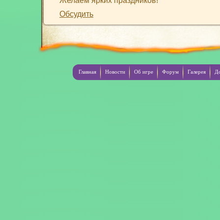
Желаем ярких праздников!
Обсудить
Главная
Новости
Об игре
Форум
Галерея
Д