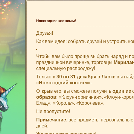
Новогодние костюмы!
Друзья!
Как вам идея: собрать друзей и устроить н
Чтобы вам было проще выбрать наряд и по
праздничной вечеринке, торговцы
Мерила
специальную распродажу!
Только
с 30 по 31 декабря
в
Лавке
вы най
«Новогодний костюм»
.
Открыв его, вы сможете получить
один из
образов
: «Клоун-горничная», «Клоун-коро
Блад», «Король», «Королева».
Не пропустите!
Примечание
: все предметы персональные, 
дней.