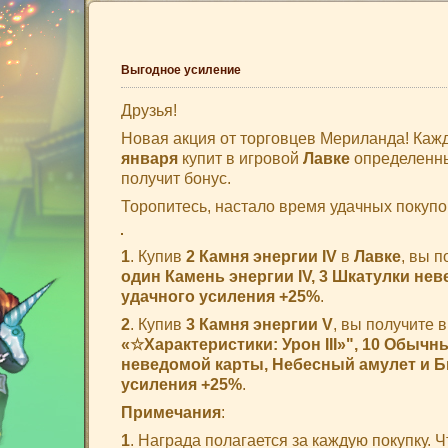
Выгодное усиление
Друзья!
Новая акция от торговцев Мериланда! Каж
января
купит в игровой
Лавке
определен
получит бонус.
Торопитесь, настало время удачных покупо
1
. Купив
2 Камня энергии IV
в
Лавке
, вы 
один Камень энергии IV, 3 Шкатулки не
удачного усиления +25%
.
2
. Купив
3 Камня энергии V
, вы получите 
«☆Характеристики: Урон III»", 10 Обычн
неведомой карты, Небесный амулет и Б
усиления +25%
.
Примечания
:
1
. Награда полагается за каждую покупку.