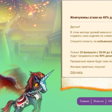
Жемчужины атаки на 40% 
Друзья!
В этом месяце урожай жемчуга 
отдавать свои изделия по сниже
Спешите попасть на
небывалу
Только
19 февраля
с
18:00 до 
будут продаваться
на 40% деш
Прекрасные камни будут вам по
Желаем приятных покупок!
Обсудить
Главная
Новости
Об