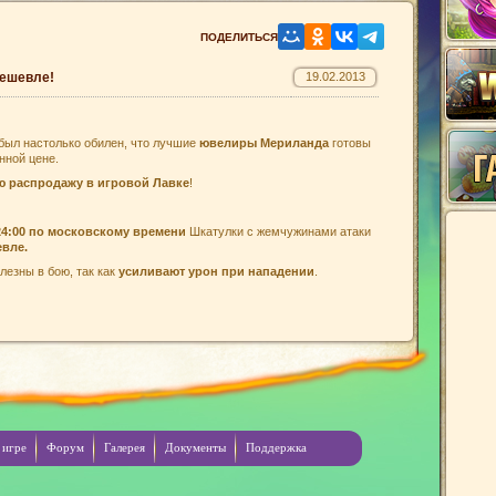
дешевле!
19.02.2013
был настолько обилен, что лучшие
ювелиры Мериланда
готовы
нной цене.
ю
распродажу в игровой Лавке
!
24:00
по московскому времени
Шкатулки с жемчужинами атаки
евле.
лезны в бою, так как
усиливают урон при нападении
.
 игре
Форум
Галерея
Документы
Поддержка