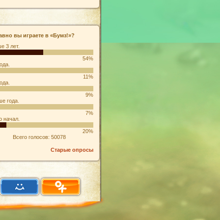
авно вы играете в «Бумз!»?
е 3 лет.
54%
ода.
11%
ода.
9%
е года.
7%
о начал.
20%
Всего голосов: 50078
Старые опросы