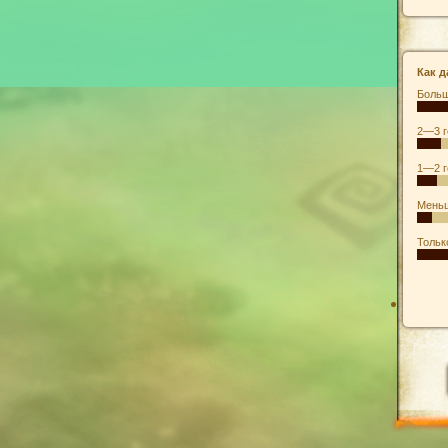
Как д
Больш
2—3 г
1—2 г
Меньш
Тольк