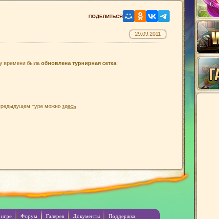
29.09.2011
у времени была
обновлена турнирная сетка
:
в предыдущем туре можно
здесь
 игре
Форум
Галерея
Документы
Поддержка