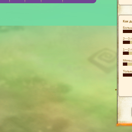
Как д
Больш
2—3 г
1—2 г
Меньш
Тольк