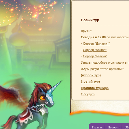
Новый тур
Друзья!
Сегодня в 12.00
по московском
-
Сервер "Динамит"
-
Сервер "Бомба"
-
Сервер "Базука"
Узнать подробнее о ситуации 
Ждем результатов сражений:
(второй тур)
(третий тур)
Правила турнира
Обсудить
Главная
Новости
Об