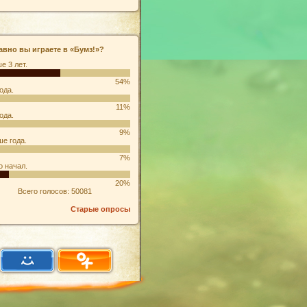
авно вы играете в «Бумз!»?
е 3 лет.
54%
ода.
11%
ода.
9%
е года.
7%
о начал.
20%
Всего голосов: 50081
Старые опросы