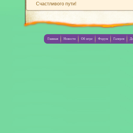
Счастливого пути!
Главная
Новости
Об игре
Форум
Галерея
Д