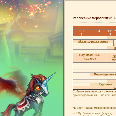
Расписание мероприятий 3
ПН
ВТ
СР
3
4
5
Мастер дрессировки
П
Поучительный
О
подарок
ор
Пирамида ценн
Карточки
С
События начинаются и заканчив
ориентировочным — не спешите 
На этой неделе можно приобрес
☆☆Футбольный мяч (7 дней) —