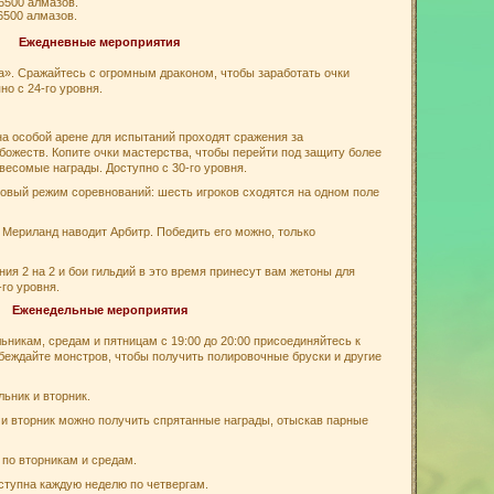
6500 алмазов.
6500 алмазов.
Ежедневные мероприятия
. Сражайтесь с огромным драконом, чтобы заработать очки
но с 24-го уровня.
а особой арене для испытаний проходят сражения за
божеств. Копите очки мастерства, чтобы перейти под защиту более
 весомые награды. Доступно с 30-го уровня.
вый режим соревнований: шесть игроков сходятся на одном поле
Мериланд наводит Арбитр. Победить его можно, только
ия 2 на 2 и бои гильдий в это время принесут вам жетоны для
-го уровня.
Еженедельные мероприятия
ьникам, средам и пятницам с 19:00 до 20:00 присоединяйтесь к
обеждайте монстров, чтобы получить полировочные бруски и другие
ьник и вторник.
 и вторник можно получить спрятанные награды, отыскав парные
 по вторникам и средам.
оступна каждую неделю по четвергам.