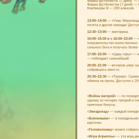
Форма футболиста (7 дней) — 
Форма футболистки (7 дней) — 
Комбикорм III — 200 алмазов.
13:00–14:00
— «Ужас Мериланда»
почета и другие награды! Доступ
12:30–13:00
— викторина.
10:00–15:00 и с 16:00–23:00
— н
покровительство воинственных 
сильного бога и получать более
17:00–22:00
— «Царь горы» — но
— побеждает сильнейший.
20:00–21:00
— вечером ужас на 
собравшись вместе.
20:30–22:30
— «Турнир». Сражен
обмена на призы. Доступно с 20
«
Война лагерей
» — по понедел
одному из четырех лагерей и п
приятные бонусы.
«
Звездопад
» — каждый понедел
«
Близняшки
» — в понедельник
карточки.
«
Головоломку
» можно собрать
«
Игра Агриппы
» — эта игра д