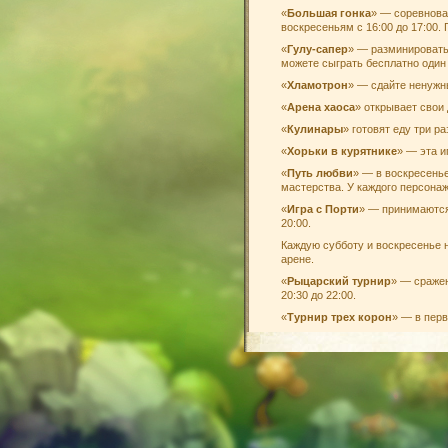
«
Большая гонка
» — соревнова
воскресеньям с 16:00 до 17:00.
«
Гулу-сапер
» — разминировать 
можете сыграть бесплатно один 
«
Хламотрон
» — сдайте ненужны
«
Арена хаоса
» открывает свои 
«
Кулинары
» готовят еду три р
«
Хорьки в курятнике
» — эта и
«
Путь любви
» — в воскресенье
мастерства. У каждого персонаж
«
Игра с Порти
» — принимаются 
20:00.
Каждую субботу и воскресенье 
арене.
«
Рыцарский турнир
» — сражен
20:30 до 22:00.
«
Турнир трех корон
» — в перв