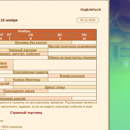
–10 ноября
03.11.2025
Ноябрь
ЧТ
ПТ
СБ
ВС
ПН
6
7
8
9
10
Питомец без хлопот
Мастер подгонки снаряжения
Удачный расклад
ришел, запутал, победил
Обмен на кристаллы перемен
бмен
ужия
Королевская грамота
Время походов
Колесо Фортуны
остей
Шепот луны
Приношение даров
пасение цыплят
аются в полночь по московскому времени. Расписание является
выполнять задания, если не видите описания события в игре.
Странный торговец
ти:
 8500 алмазов.