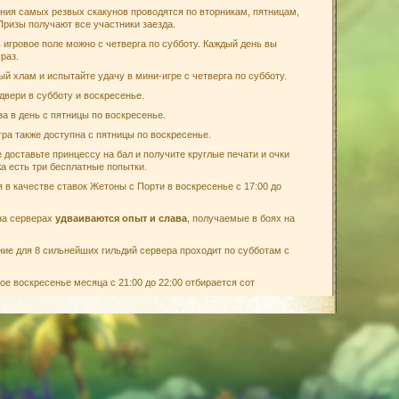
ния самых резвых скакунов проводятся по вторникам, пятницам,
 Призы получают все участники заезда.
игровое поле можно с четверга по субботу. Каждый день вы
раз.
й хлам и испытайте удачу в мини-игре с четверга по субботу.
двери в субботу и воскресенье.
аза в день с пятницы по воскресенье.
гра также доступна с пятницы по воскресенье.
 доставьте принцессу на бал и получите круглые печати и очки
а есть три бесплатные попытки.
в качестве ставок Жетоны с Порти в воскресенье с 17:00 до
на серверах
удваиваются опыт и слава
, получаемые в боях на
ие для 8 сильнейших гильдий сервера проходит по субботам с
ое воскресенье месяца с 21:00 до 22:00 отбирается сот